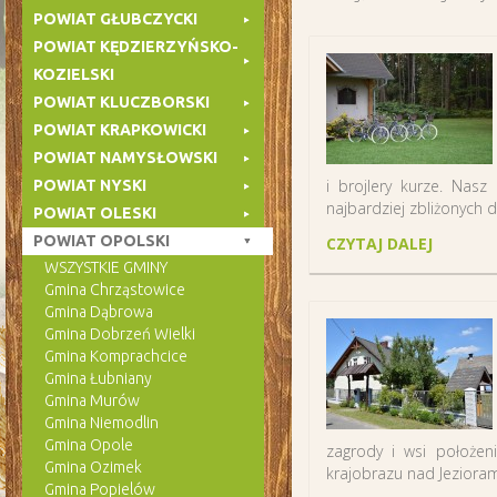
POWIAT GŁUBCZYCKI
POWIAT KĘDZIERZYŃSKO-
KOZIELSKI
POWIAT KLUCZBORSKI
POWIAT KRAPKOWICKI
POWIAT NAMYSŁOWSKI
i brojlery kurze. Na
POWIAT NYSKI
najbardziej zbliżonych d
POWIAT OLESKI
POWIAT OPOLSKI
CZYTAJ DALEJ
WSZYSTKIE GMINY
Gmina Chrząstowice
Gmina Dąbrowa
Gmina Dobrzeń Wielki
Gmina Komprachcice
Gmina Łubniany
Gmina Murów
Gmina Niemodlin
Gmina Opole
zagrody i wsi położe
Gmina Ozimek
krajobrazu nad Jezioram
Gmina Popielów