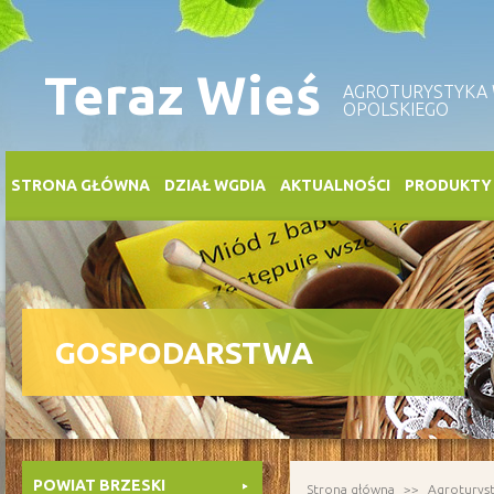
Teraz Wieś
AGROTURYSTYKA
OPOLSKIEGO
STRONA GŁÓWNA
DZIAŁ WGDIA
AKTUALNOŚCI
PRODUKTY
GOSPODARSTWA
POWIAT BRZESKI
Strona główna
Agroturys