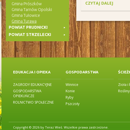
CZYTAJ DALEJ
Gmina Prószków
Gmina Tarnów Opolski
Gmina Tułowice
Gmina Turawa
POWIAT PRUDNICKI
POWIAT STRZELECKI
EDUKACJA I OPIEKA
GOSPODARSTWA
ŚCIEŻ
ZAGRODY EDUKACYJNE
Winnice
Zioła i
GOSPODARSTWA
Konie
Roślin
OPIEKUŃCZE
Ryby
ROLNICTWO SPOŁECZNE
Pszczoły
Copyright © 2026 by Teraz Wieś. Wszelkie prawa zastrzeżone.