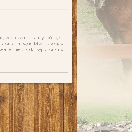
, w otoczeniu natury: pól, łąk i
ezpośrednim sąsiedztwie Opola, w
 idealne miejsce do wypoczynku w
.