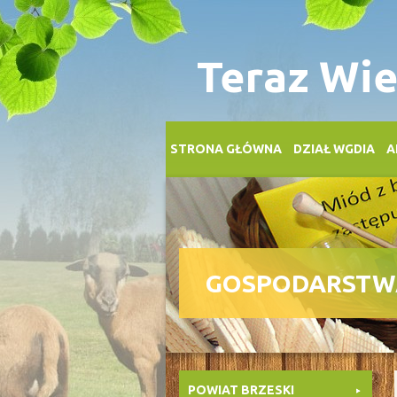
Teraz Wie
STRONA GŁÓWNA
DZIAŁ WGDIA
A
GOSPODARSTW
POWIAT BRZESKI