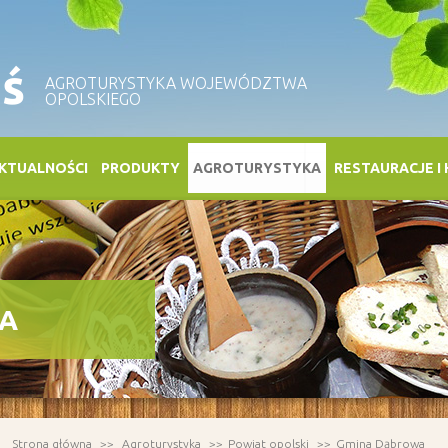
ś
AGROTURYSTYKA WOJEWÓDZTWA
OPOLSKIEGO
KTUALNOŚCI
PRODUKTY
AGROTURYSTYKA
RESTAURACJE I
A
Strona główna
Agroturystyka
Powiat opolski
Gmina Dąbrowa