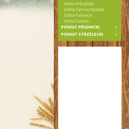
Gmina Prószków
Gmina Tarnów Opolski
Gmina Tułowice
Gmina Turawa
POWIAT PRUDNICKI
POWIAT STRZELECKI