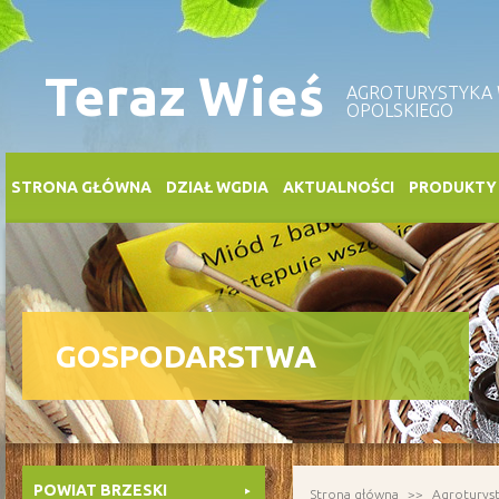
Teraz Wieś
AGROTURYSTYKA
OPOLSKIEGO
STRONA GŁÓWNA
DZIAŁ WGDIA
AKTUALNOŚCI
PRODUKTY
GOSPODARSTWA
POWIAT BRZESKI
Strona główna
Agroturys