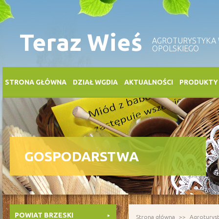
Teraz Wieś
AGROTURYSTYKA
OPOLSKIEGO
STRONA GŁÓWNA
DZIAŁ WGDIA
AKTUALNOŚCI
PRODUKTY
GOSPODARSTWA
POWIAT BRZESKI
Strona główna
Agroturys