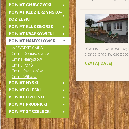
POWIAT GŁUBCZYCKI
POWIAT KĘDZIERZYŃSKO-
KOZIELSKI
POWIAT KLUCZBORSKI
POWIAT KRAPKOWICKI
POWIAT NAMYSŁOWSKI
WSZYSTKIE GMINY
również możliwość wę
Gmina Domaszowice
słońca oraz gwieździste 
Gmina Namysłów
CZYTAJ DALEJ
Gmina Pokój
Gmina Świerczów
Gmina Wilków
POWIAT NYSKI
POWIAT OLESKI
POWIAT OPOLSKI
POWIAT PRUDNICKI
POWIAT STRZELECKI